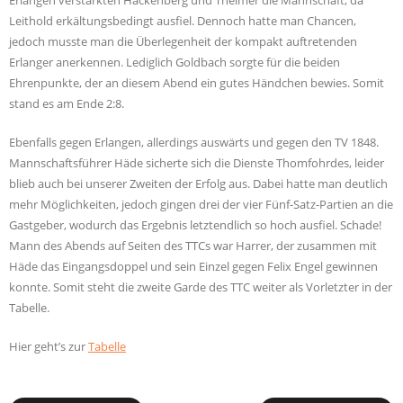
Erlangen verstärkten Hackenberg und Theimer die Mannschaft, da
Leithold erkältungsbedingt ausfiel. Dennoch hatte man Chancen,
jedoch musste man die Überlegenheit der kompakt auftretenden
Erlanger anerkennen. Lediglich Goldbach sorgte für die beiden
Ehrenpunkte, der an diesem Abend ein gutes Händchen bewies. Somit
stand es am Ende 2:8.
Ebenfalls gegen Erlangen, allerdings auswärts und gegen den TV 1848.
Mannschaftsführer Häde sicherte sich die Dienste Thomfohrdes, leider
blieb auch bei unserer Zweiten der Erfolg aus. Dabei hatte man deutlich
mehr Möglichkeiten, jedoch gingen drei der vier Fünf-Satz-Partien an die
Gastgeber, wodurch das Ergebnis letztendlich so hoch ausfiel. Schade!
Mann des Abends auf Seiten des TTCs war Harrer, der zusammen mit
Häde das Eingangsdoppel und sein Einzel gegen Felix Engel gewinnen
konnte. Somit steht die zweite Garde des TTC weiter als Vorletzter in der
Tabelle.
Hier geht’s zur
Tabelle