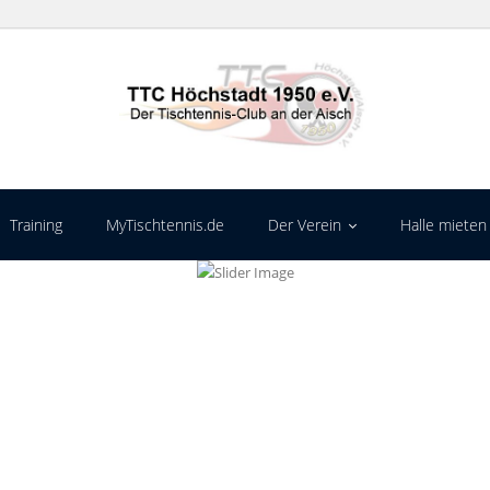
Training
MyTischtennis.de
Der Verein
Halle mieten