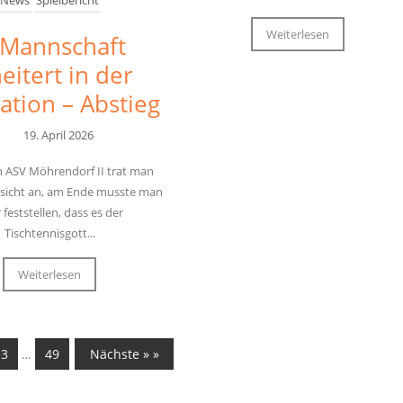
News
Spielbericht
Weiterlesen
 Mannschaft
eitert in der
ation – Abstieg
19. April 2026
 ASV Möhrendorf II trat man
rsicht an, am Ende musste man
 feststellen, dass es der
Tischtennisgott...
Weiterlesen
3
49
Nächste » »
…