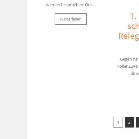
werden besprochen. Ort:...
1.
Weiterlesen
sch
Releg
Gegen den
voller Zuve
aber
1
2