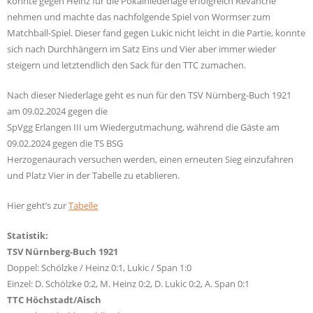
konnte gegen Heinz für die Pokalniederlage erfolgreich Revanche
nehmen und machte das nachfolgende Spiel von Wormser zum
Matchball-Spiel. Dieser fand gegen Lukic nicht leicht in die Partie, konnte
sich nach Durchhängern im Satz Eins und Vier aber immer wieder
steigern und letztendlich den Sack für den TTC zumachen.
Nach dieser Niederlage geht es nun für den TSV Nürnberg-Buch 1921
am 09.02.2024 gegen die
SpVgg Erlangen III um Wiedergutmachung, während die Gäste am
09.02.2024 gegen die TS BSG
Herzogenaurach versuchen werden, einen erneuten Sieg einzufahren
und Platz Vier in der Tabelle zu etablieren.
Hier geht’s zur
Tabelle
Statistik:
TSV Nürnberg-Buch 1921
Doppel: Schölzke / Heinz 0:1, Lukic / Span 1:0
Einzel: D. Schölzke 0:2, M. Heinz 0:2, D. Lukic 0:2, A. Span 0:1
TTC Höchstadt/Aisch