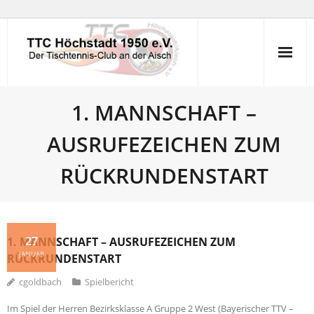
Skip
to
content
1. MANNSCHAFT –
AUSRUFEZEICHEN ZUM
RÜCKRUNDENSTART
27
1. MANNSCHAFT – AUSRUFEZEICHEN ZUM
JANUAR
RÜCKRUNDENSTART
cgoldbach
Spielbericht
Im Spiel der Herren Bezirksklasse A Gruppe 2 West (Bayerischer TTV –