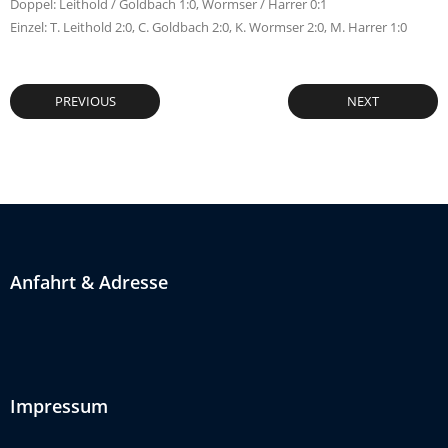
Doppel: Leithold / Goldbach 1:0, Wormser / Harrer 0:1
Einzel: T. Leithold 2:0, C. Goldbach 2:0, K. Wormser 2:0, M. Harrer 1:0
PREVIOUS
NEXT
Anfahrt & Adresse
Impressum