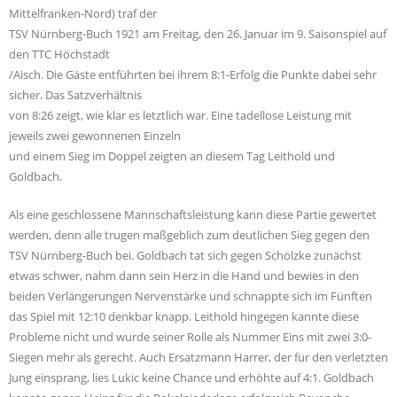
Mittelfranken-Nord) traf der
TSV Nürnberg-Buch 1921 am Freitag, den 26. Januar im 9. Saisonspiel auf
den TTC Höchstadt
/Aisch. Die Gäste entführten bei ihrem 8:1-Erfolg die Punkte dabei sehr
sicher. Das Satzverhältnis
von 8:26 zeigt, wie klar es letztlich war. Eine tadellose Leistung mit
jeweils zwei gewonnenen Einzeln
und einem Sieg im Doppel zeigten an diesem Tag Leithold und
Goldbach.
Als eine geschlossene Mannschaftsleistung kann diese Partie gewertet
werden, denn alle trugen maßgeblich zum deutlichen Sieg gegen den
TSV Nürnberg-Buch bei. Goldbach tat sich gegen Schölzke zunächst
etwas schwer, nahm dann sein Herz in die Hand und bewies in den
beiden Verlängerungen Nervenstärke und schnappte sich im Fünften
das Spiel mit 12:10 denkbar knapp. Leithold hingegen kannte diese
Probleme nicht und wurde seiner Rolle als Nummer Eins mit zwei 3:0-
Siegen mehr als gerecht. Auch Ersatzmann Harrer, der für den verletzten
Jung einsprang, lies Lukic keine Chance und erhöhte auf 4:1. Goldbach