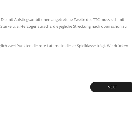
n. Die mit Aufstiegsambitionen angetretene Zweite des TTC muss sich mit
e Stärke u. a. Herzogenaurachs, die jegliche Streckung nach oben schon zu
iglich zwei Punkten die rote Laterne in dieser Spielklasse trägt. Wir drücken
NEXT