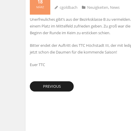
18
cgoldbach
Neuigkeiten
,
News
MÄRZ
Unerfreuliches gibt’s aus der Bezirksklasse B zu vermelde
einem Platz im Mittelfeld zufrieden geben. Zu groß war di
Beginn der Runde im Keim zu ersticken schien.
Bitter endet der Auftritt des TTC Höchstadt III, der mit led
jetzt schon die Daumen für die kommende Saison!
Euer TTC
PREVIOUS