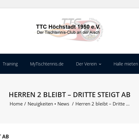
Training
MyTischtennis.de
Der Verein
Halle mieten
HERREN 2 BLEIBT – DRITTE STEIGT AB
Home
/
Neuigkeiten
•
News
/
Herren 2 bleibt – Dritte …
T AB