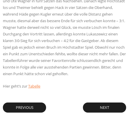
und Ute Wagner in fünf Sätzen das Nachsehen. Danach legte Höchstadt
los und Theimer behielt gegen Hack in vier Sätzen die Oberhand,
während Häde gegen Kugler erneut über die volle Distanz gehen
musste, diesmal aber das bessere Ende für sich verbuchen konnte – 3:1.
Wagner hatte derweil nicht so viel Glück, sie musste Lösch im finalen
Durchgang den Vortritt lassen, allerdings konnte Lukaszewicz einen
klaren 3:0-Sieg für sich verbuchen – 4:2 für die Gastgeber. Ab diesem
Spiel gab es jedoch einen Bruch im Höchstadter Spiel. Obwohl nur noch
ein Punkt zum Unentschieden fehlte, wollte dieser nicht mehr fallen. Der
Tabellenführer wurde seiner Favoritenrolle schlussendlich gerecht und
konnte in Folge alle vier ausstehenden Partien gewinnen. Bitter, denn
einen Punkt hätte schon viel geholfen.
Hier geht’s zur
Tabelle
PREVIOUS
NEXT