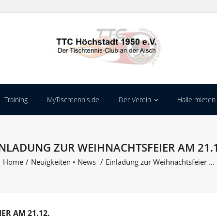
Training
MyTischtennis.de
Der Verein
Halle mieten
INLADUNG ZUR WEIHNACHTSFEIER AM 21.1
Home
/
Neuigkeiten
•
News
/
Einladung zur Weihnachtsfeier …
ER AM 21.12.