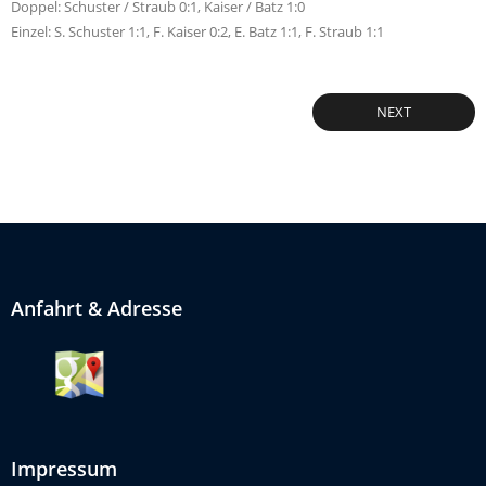
Doppel: Schuster / Straub 0:1, Kaiser / Batz 1:0
Einzel: S. Schuster 1:1, F. Kaiser 0:2, E. Batz 1:1, F. Straub 1:1
NEXT
Anfahrt & Adresse
Impressum